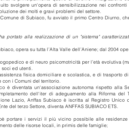
guito svolgere un'opera di sensibilizzazione nei confronti
luzione dei molti e gravi problemi del settore.
l Comune di Subiaco, fu avviato il primo Centro Diurno, c
a portato alla realizzazione di un "sistema" caratterizzat
iaco, opera su tutta l’Alta Valle dell’Aniene; dal 2004 oper
ogopedico e di neuro psicomotricità per l’età evolutiva (m
soci ed utenti.
 assistenza fisica domiciliare e scolastica, e di trasporto d
con i Comuni del territorio.
o è diventata un'associazione autonoma rispetto alla 
pletamento dell'iter di adeguamento alla Riforma del T
one Lazio, Anffas Subiaco è iscritta al Registro Unico
i Ente del terzo Settore, diventa ANFFAS SUBIACO ETS.
cioè portare i servizi il più vicino possibile alle residen
nto delle risorse locali, in primis delle famiglie;