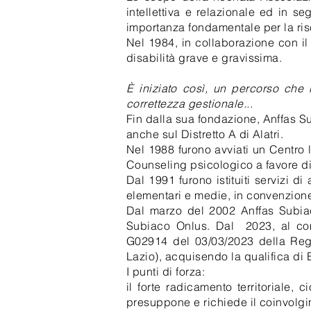
intellettiva e relazionale ed in se
importanza fondamentale per la riso
Nel 1984, in collaborazione con i
disabilità grave e gravissima.
È iniziato così, un percorso che h
correttezza gestionale...
Fin dalla sua fondazione, Anffas Sub
anche sul Distretto A di Alatri.
Nel 1988 furono avviati un Centro l
Counseling psicologico a favore di 
Dal 1991 furono istituiti servizi di
elementari e medie, in convenzione 
Dal marzo del 2002 Anffas Subiac
Subiaco Onlus. Dal 2023, al com
G02914 del 03/03/2023 della Regi
Lazio), acquisendo la qualifica d
I punti di forza:
il forte radicamento territoriale, 
presuppone e richiede il coinvolgime