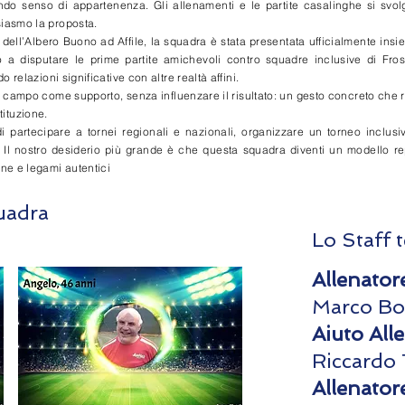
o senso di appartenenza. Gli allenamenti e le partite casalinghe si svolgo
siasmo la proposta.
dell’Albero Buono ad Affile, la squadra è stata presentata ufficialmente ins
 a disputare le prime partite amichevoli contro squadre inclusive di Frosi
 relazioni significative con altre realtà affini.
in campo come supporto, senza influenzare il risultato: un gesto concreto che 
ituzione.
i partecipare a tornei regionali e nazionali, organizzare un torneo inclus
 Il nostro desiderio più grande è che questa squadra diventi un modello re
one e legami autentici
uadra
Lo Staff 
Allenator
Marco Bo
Aiuto All
Riccardo 
Allenatore