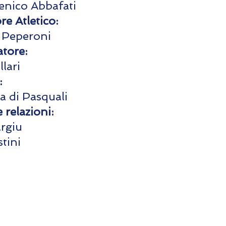
nico Abbafati
re Atletico:
 Peperoni
tore:
lari
:
a di Pasquali
 relazioni:
argiu
stini