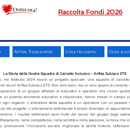
Raccolta Fondi 2026
e
Anffas Trasparente
Cosa facciamo
Cosa puoi 
La Storia della Nostra Squadra di Calcetto Inclusivo – Anffas Subiaco ETS
o, nel febbraio 2024 nasce un progetto speciale: una squadra di calcetto 
centri diurni Anffas Subiaco ETS. Non solo sport, ma un vero spazio di crescita,
a passione di un gruppo affiatato di educatori e operatori che vivono quot
ere un potente strumento educativo e relazionale, hanno messo in campo 
r ogni ragazzo. L’allenatore della squadra è un operatore con un passato 
zio del progetto. L’allenamento settimanale è presto diventato un appuntamento
vertono. I risultati settimanali sono frutto del lavoro del gruppo degli oper
ffiatamento, nella compattezza, nella solidità e nella passione, la forza che l
o: promuovere l’inclusione sociale, migliorare le abilità motorie, rafforzare