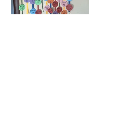
Dona il 5 per mille all'Anffas di Subiaco - sosterrai i 